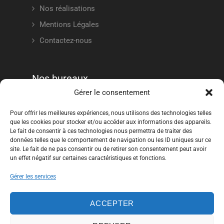
Nos réalisations
Mentions Légales
Contactez-nous
Nos bureaux
Gérer le consentement
Rue César DEWASMES - 59690 - VIEUX
Pour offrir les meilleures expériences, nous utilisons des technologies telles
CONDE
que les cookies pour stocker et/ou accéder aux informations des appareils.
Le fait de consentir à ces technologies nous permettra de traiter des
+33 (0) 3 27 21 87 20
données telles que le comportement de navigation ou les ID uniques sur ce
contact@tcl-travauxpublics.fr
site. Le fait de ne pas consentir ou de retirer son consentement peut avoir
un effet négatif sur certaines caractéristiques et fonctions.
Lun - Ven : 9:00 - 18:00
Gérer les services
PAGE TCL
ACCEPTER